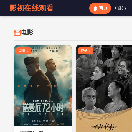
闪婚老公是豪门
影视在线观看
推荐
🏠 首页
电影 ▾
电影
剧情片
纪录片