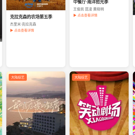
中餐厅·南洋拾光季
王俊凯 昆凌 黄晓明
▶ 点击查看详情
克拉克森的农场第五季
杰里米·克拉克森
▶ 点击查看详情
大陆综艺
大陆综艺