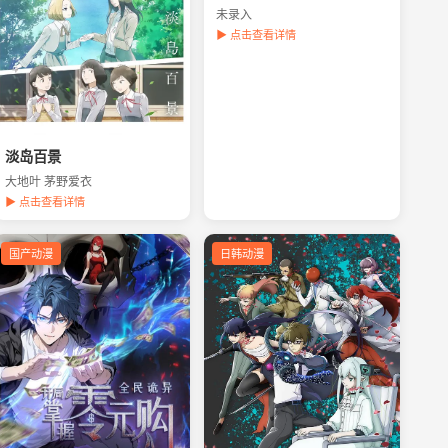
未录入
▶ 点击查看详情
淡岛百景
大地叶 茅野爱衣
▶ 点击查看详情
国产动漫
日韩动漫