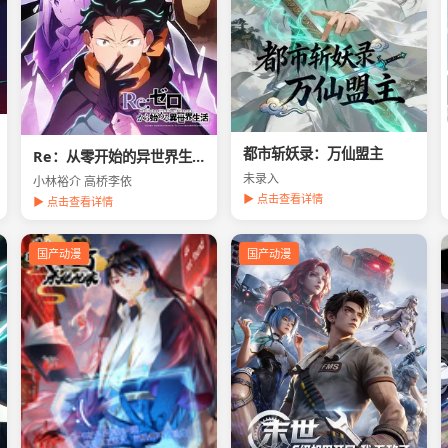
都市斩妖录：万仙盟主
Re：从零开始的异世界生活第四季
未录入
小林裕介 高桥李依
▶ 点击查看详情
▶ 点击查看详情
国产动漫
国产动漫