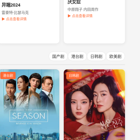
厌女症
异端2024
中原翔子 内田周作
雷豪特·比瑟马克
▶ 点击查看详情
▶ 点击查看详情
国产剧
港台剧
日韩剧
欧美剧
港台剧
日韩剧