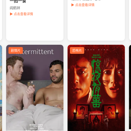
一招一食
▶ 点击查看详情
阎鹤祥
▶ 点击查看详情
剧情片
恐怖片