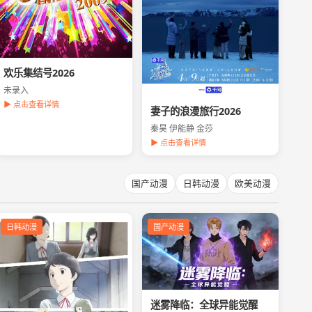
欢乐集结号2026
未录入
▶ 点击查看详情
妻子的浪漫旅行2026
秦昊 伊能静 金莎
▶ 点击查看详情
国产动漫
日韩动漫
欧美动漫
日韩动漫
国产动漫
迷雾降临：全球异能觉醒