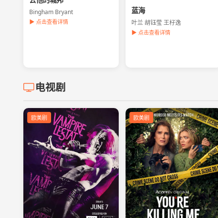
蓝海
Bingham Bryant
▶ 点击查看详情
叶兰 胡钰莹 王杍逸
▶ 点击查看详情
电视剧
欧美剧
欧美剧